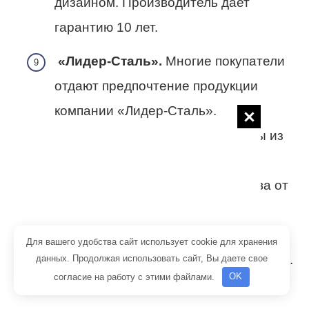
дизайном. Производитель дает
гарантию 10 лет.
«Лидер-Сталь».
Многие покупатели
отдают предпочтение продукции
компании «Лидер-Сталь».
Полотенцесушители изготовлены из
нержавеющей стали, возможна
регулировка температуры нагрева от
30 до 70 градусов. В случае
перегрева или переохлаждения
Для вашего удобства сайт использует cookie для хранения
приборы отключаются автоматически.
данных. Продолжая использовать сайт, Вы даете свое
согласие на работу с этими файлами.
OK
Производитель дает 5-летнюю