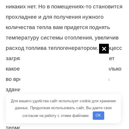
никаких нет. Но в помещениях-то становится
прохладнее и для получения нужного
количества тепла вам придется поднять
температуру системы отопления, увеличив
расход топлива теплогенератором. Процесс
загрязнения коварен, поскольку занимает
какое-то время и заметен становится только
во время увеличения затрат на обогрев
здания.
Для вашего удобства сайт использует cookie для хранения
Применение ручных регулирующих
данных. Продолжая использовать сайт, Вы даете свое
согласие на работу с этими файлами.
OK
вентилей или автоматических клапанов с
термоголовками дает возможность