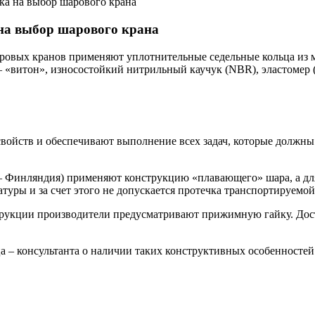
ка на выбор шарового крана
на выбор шарового крана
овых кранов применяют уплотнительные седельные кольца из ма
— «витон», износостойкий нитрильный каучук (NBR), эластомер
ойств и обеспечивают выполнение всех задач, которые должны
 Финляндия) применяют конструкцию «плавающего» шара, а для
уры и за счет этого не допускается протечка транспортируемой
трукции производители предусматривают прижимную гайку. Доста
ца – консультанта о наличии таких конструктивных особенностей