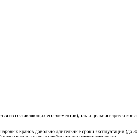
ется из составляющих его элементов), так и цельносварную кон
аровых кранов довольно длительные сроки эксплуатации (до 30 л
ой кран можно в случае необходимости отремонтировать