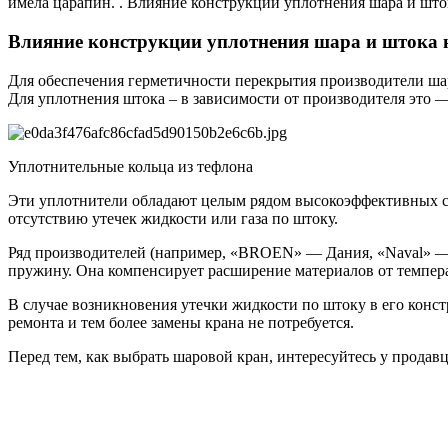
имела царапин. . Влияние конструкции уплотнения шара и што
Влияние конструкции уплотнения шара и штока 
Для обеспечения герметичности перекрытия производители шар
Для уплотнения штока – в зависимости от производителя это 
Уплотнительные кольца из тефлона
Эти уплотнители обладают целым рядом высокоэффективных св
отсутствию утечек жидкости или газа по штоку.
Ряд производителей (например, «BROEN» — Дания, «Naval» —
пружину. Она компенсирует расширение материалов от температ
В случае возникновения утечки жидкости по штоку в его конс
ремонта и тем более замены крана не потребуется.
Перед тем, как выбрать шаровой кран, интересуйтесь у продав