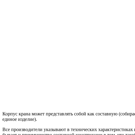
Корпус крана может представлять собой как составную (собира
единое изделие).
Все производители указывают в технических характеристиках ш
бывает и преимущество составной конструкции в том, что так