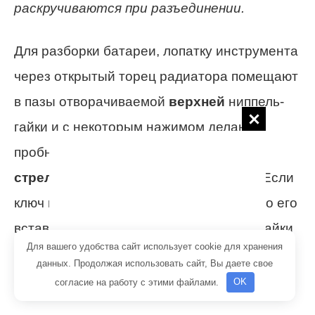
раскручиваются при разъединении.
Для разборки батареи, лопатку инструмента
через открытый торец радиатора помещают
в пазы отворачиваемой
верхней
ниппель-
гайки и с некоторым нажимом делают
пробную
прокрутку против часовой
стрелки
, чтобы сдвинуть соединение. Если
ключ нормально проворачивает гайку, то его
вставляют в пазы
нижней
ниппельной гайки
Для вашего удобства сайт использует cookie для хранения
и также, как в первом случае, пробуют
данных. Продолжая использовать сайт, Вы даете свое
повернуть на пару оборотов.
согласие на работу с этими файлами.
OK