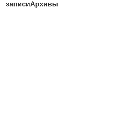
записиАрхивы