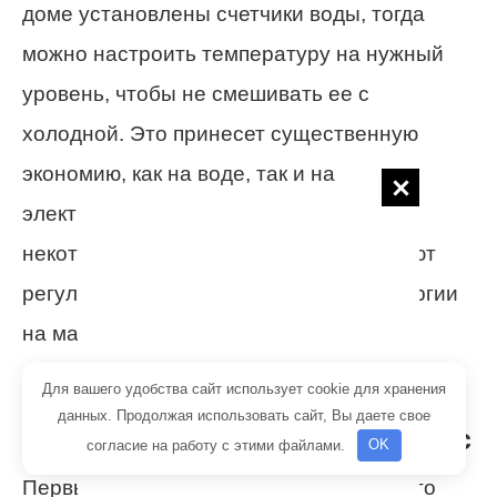
доме установлены счетчики воды, тогда
можно настроить температуру на нужный
уровень, чтобы не смешивать ее с
холодной. Это принесет существенную
экономию, как на воде, так и на
электричестве. Стоит заметить, что
некоторые модели бойлеров сами умеют
регулировать потребление электроэнергии
на максимально эффективном уровне.
Для вашего удобства сайт использует cookie для хранения
Правила пользования
данных. Продолжая использовать сайт, Вы даете свое
водонагревателем Электролюкс
согласие на работу с этими файлами.
OK
Первый запуск, включение после долгого