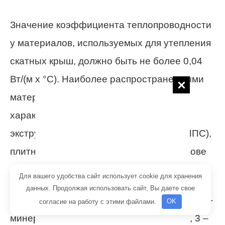
Значение коэффициента теплопроводности
у материалов, используемых для утепления
скатных крыш, должно быть не более 0,04
Вт/(м х °С). Наиболее распространенными
материалами, обладающими данными
характеристиками, является
экструдированный пенополистирол (ЭППС),
плитные и рулонные материалы на основе
базальтового волокна (минеральная вата).
Для вашего удобства сайт использует cookie для хранения
данных. Продолжая использовать сайт, Вы даете свое
Основные виды утеплителей для кровли: 1 –
согласие на работу с этими файлами.
OK
минеральная вата, 2 – пенополистерол, 3 –