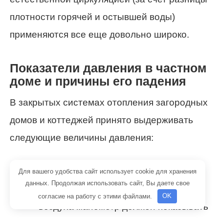
плотности горячей и остывшей воды)
применяются все еще довольно широко.
Показатели давления в частном
доме и причины его падения
В закрытых системах отопления загородных
домов и коттеджей принято выдерживать
следующие величины давления:
сразу после заполнения
Для вашего удобства сайт использует cookie для хранения
данных. Продолжая использовать сайт, Вы даете свое
отопительной сети водой и выпуска
согласие на работу с этими файлами.
OK
воздуха манометр должен показывать