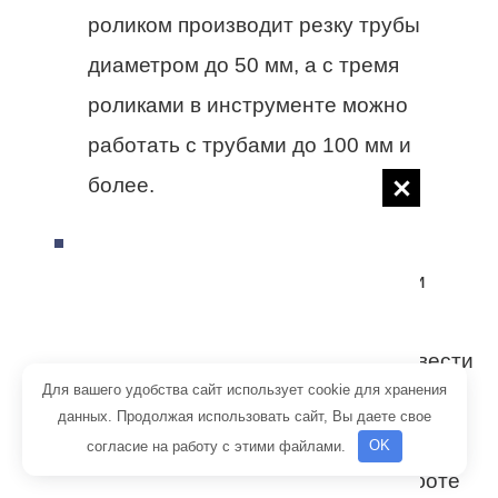
роликом производит резку трубы
диаметром до 50 мм, а с тремя
роликами в инструменте можно
работать с трубами до 100 мм и
более.
Телескопический труборез
оборудован роликами, кареткой и
направляющими. Такое
приспособление способно произвести
Для вашего удобства сайт использует cookie для хранения
фиксацию трубы в зависимости от
данных. Продолжая использовать сайт, Вы даете свое
необходимого угла среза. Очень
согласие на работу с этими файлами.
OK
эффективно применение при работе