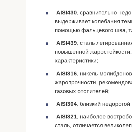
AISI430
, сравнительно нед
выдерживает колебания темп
помощью фальцевого шва, та
AISI439
, сталь легированна
повышенной жаростойкости,
характеристики;
АISI316
, никель-молибдено
жаропрочности, рекомендова
газовых отопителей;
АISI304
, близкий недорогой
АISI321
, наиболее востреб
сталь, отличается великол