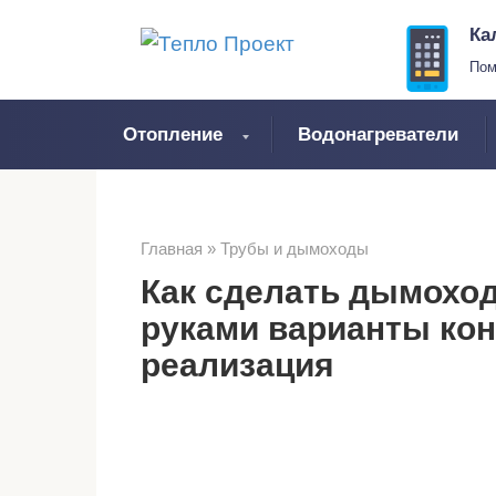
Перейти
Ка
к
Пом
контенту
Отопление
Водонагреватели
Главная
»
Трубы и дымоходы
Как сделать дымоход
руками варианты кон
реализация