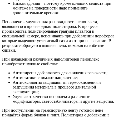
Низкая адгезия – поэтому кроме клеящих веществ при
монтаже на поверхности надо применять
дополнительные крепежи.
Пеноплекс – улучшенная разновидность пенопласта,
являющегося производным полистирола. В процессе
производства полистирольные гранулы плавятся в
специальной камере, вспениваясь при добавлении порофоров,
которые выделяют углекислый газ и азот при нагревании. В
результате образуется пышная пена, похожая на взбитые
сливки.
При добавлении различных наполнителей пеноплекс
приобретает нужные свойства:
Антипирены добавляются для снижения горючести;
Антистатики снимают напряжение;
Антиоксиданты защищают от термоокисления и
разрушения материала в процессе длительной
эксплуатации;
Улучшают качество пеноплекса различные
модификаторы, светостабилизаторы и другие вещества.
При поступлении на транспортную ленту готовой пене
придаётся форма блоков и плит. Полистирол с добавками в