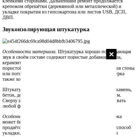
клейкими сторонами. Дальнейший ремонт продолжается
крепежом обрешётки (деревянной или металлической) и
укладке покрытия из гипсокартона или листов USB, ДСП,
ДВП.
Звукоизолирующая штукатурка
Особенности материала.
Штукатурка хорошо поглощающая
звук в своём составе содержит пористые добавки: пемза,
керамзит, вермикулит или перлит. Именно благодаря
пористой или рыхлой структуре такой способ покрытия стены
или потолка защищают людей от шума. Такая штукатурка
также хорошо сохраняет тепло.
Штукатурку можно наносить на любую поверхность: камень,
бетон, дерево. Толщина слоя может быть от 10 до 30 мм.
Сверху шумоизолирующую штукатурку можно покрывать
любой финишной отделкой, например обои.
Особенности монтажа.
Звукоизолирующая штукатурка
может быть для ручной или машиной работы. Смесь
продаётся в мешках, покупая обращайте внимания на способ
укладки. Штукатурку лучше всего наносить используя