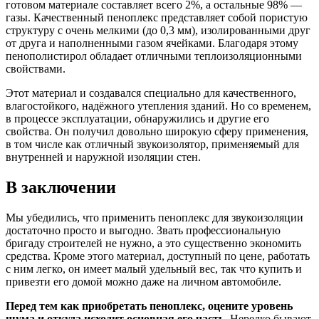
готовом материале составляет всего 2%, а остальные 98% —
газы. Качественный пеноплекс представляет собой пористую
структуру с очень мелкими (до 0,3 мм), изолированными друг
от друга и наполненными газом ячейками. Благодаря этому
пенополистирол обладает отличными теплоизоляционными
свойствами.
Этот материал и создавался специально для качественного,
влагостойкого, надёжного утепления зданий. Но со временем,
в процессе эксплуатации, обнаружились и другие его
свойства. Он получил довольно широкую сферу применения,
в том числе как отличный звукоизолятор, применяемый для
внутренней и наружной изоляции стен.
В заключении
Мы убедились, что применить пеноплекс для звукоизоляции
достаточно просто и выгодно. Звать профессиональную
бригаду строителей не нужно, а это существенно экономить
средства. Кроме этого материал, доступный по цене, работать
с ним легко, он имеет малый удельный вес, так что купить и
привезти его домой можно даже на личном автомобиле.
Перед тем как приобретать пеноплекс, оцените уровень
шума и откуда исходит основная его часть.
Нередко бывают