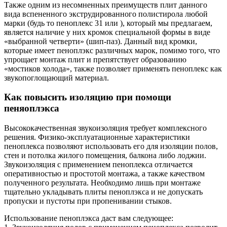
Также одним из несомненных преимуществ плит данного
вида вспененного экструдированного полистирола любой
марки (будь то пеноплекс 31 или ), который мы предлагаем,
является наличие у них кромок специальной формы в виде
«выбранной четверти» (шип-паз). Данный вид кромки,
которые имеет пеноплэкс различных марок, помимо того, что
упрощает монтаж плит и препятствует образованию
«мостиков холода», также позволяет применять пеноплекс как
звукопоглощающий материал.
Как повысить изоляцию при помощи
пеняоплэкса
Высококачественная звукоизоляция требует комплексного
решения. Физико-эксплуатационные характеристики
пеноплекса позволяют использовать его для изоляции полов,
стен и потолка жилого помещения, балкона либо лоджии.
Звукоизоляция с применением пеноплекса отличается
оперативностью и простотой монтажа, а также качеством
полученного результата. Необходимо лишь при монтаже
тщательно укладывать плиты пеноплэкса и не допускать
пропуски и пустоты при пропенивании стыков.
Использование пеноплэкса даст вам следующее: