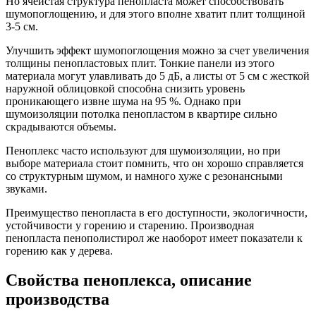
Но ячеистая структура пенопласта может способствовать
шумопоглощению, и для этого вполне хватит плит толщиной
3-5 см.
Улучшить эффект шумопоглощения можно за счет увеличения
толщины пенопластовых плит. Тонкие панели из этого
материала могут улавливать до 5 дБ, а листы от 5 см с жесткой
наружной облицовкой способна снизить уровень
проникающего извне шума на 95 %. Однако при
шумоизоляции потолка пенопластом в квартире сильно
скрадываются объемы.
Пеноплекс часто используют для шумоизоляции, но при
выборе материала стоит помнить, что он хорошо справляется
со структурным шумом, и намного хуже с резонансными
звуками.
Преимущество пенопласта в его доступности, экологичности,
устойчивости у горению и старению. Производная
пенопласта пенополистирол же наоборот имеет показатели к
горению как у дерева.
Свойства пеноплекса, описание
производства