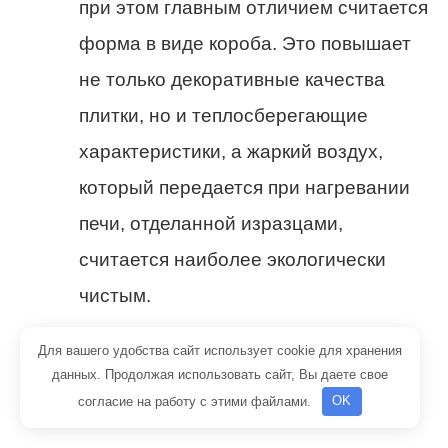
при этом главным отличием считается
форма в виде короба. Это повышает
не только декоративные качества
плитки, но и теплосберегающие
характеристики, а жаркий воздух,
который передается при нагревании
печи, отделанной изразцами,
считается наиболее экологически
чистым.
Шамотная плитка – достаточно
Для вашего удобства сайт использует cookie для хранения
данных. Продолжая использовать сайт, Вы даете свое
дорогой материал для облицовки
согласие на работу с этими файлами.
OK
каминов, поскольку выпускается не