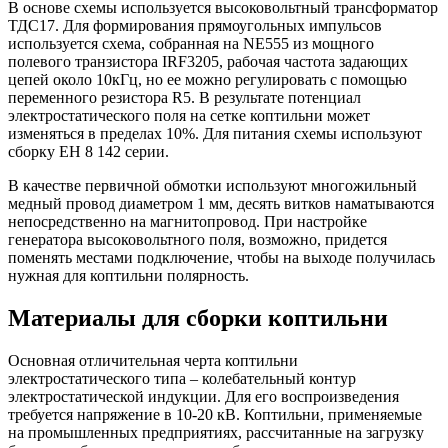
В основе схемы используется высоковольтный трансформатор
ТДС17. Для формирования прямоугольных импульсов
используется схема, собранная на NE555 из мощного
полевого транзистора IRF3205, рабочая частота задающих
цепей около 10кГц, но ее можно регулировать с помощью
переменного резистора R5. В результате потенциал
электростатического поля на сетке коптильни может
изменяться в пределах 10%. Для питания схемы используют
сборку ЕН 8 142 серии.
В качестве первичной обмотки используют многожильный
медный провод диаметром 1 мм, десять витков наматываются
непосредственно на магнитопровод. При настройке
генератора высоковольтного поля, возможно, придется
поменять местами подключение, чтобы на выходе получилась
нужная для коптильни полярность.
Материалы для сборки коптильни
Основная отличительная черта коптильни
электростатического типа – колебательный контур
электростатической индукции. Для его воспроизведения
требуется напряжение в 10-20 кВ. Коптильни, применяемые
на промышленных предприятиях, рассчитанные на загрузку