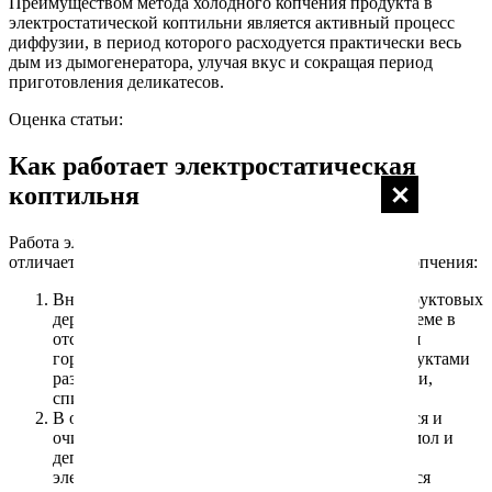
Преимуществом метода холодного копчения продукта в
электростатической коптильни является активный процесс
диффузии, в период которого расходуется практически весь
дым из дымогенератора, улучая вкус и сокращая период
приготовления деликатесов.
Оценка статьи:
Как работает электростатическая
коптильня
Работа электрокоптильной установки практически не
отличается от действия обычной камеры холодного копчения:
Внутрь дымогенератора загружаются опилки фруктовых
деревьев, которые нагреваются в замкнутом объеме в
отсутствии воздуха, при разложении выделяется
горячий дым, насыщенный парами воды и продуктами
разложения древесины – кислотами, альдегидами,
спиртами и смолами;
В охладительной камере поток дыма охлаждается и
очищается от самой токсичной части дыма — смол и
дегтя. Если этого не делать, электроды
электростатической коптильни быстро покроются