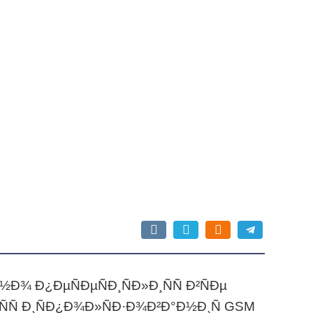
½Ð¾ Ð¿ÐµÑÐµÑÐ¸ÑÐ»Ð¸ÑÑ Ð²ÑÐµ
ÑÑ Ð¸ÑÐ¿Ð¾Ð»ÑÐ·Ð¾Ð²Ð°Ð½Ð¸Ñ GSM