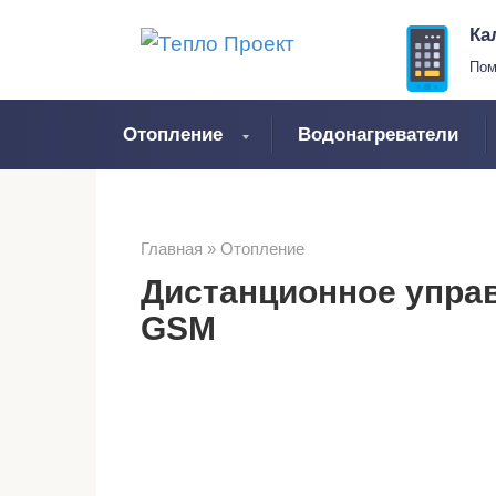
Перейти
Ка
к
Пом
контенту
Отопление
Водонагреватели
Главная
»
Отопление
Дистанционное упра
GSM