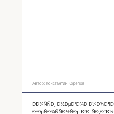
Автор:
Константин Корепов
ÐÐ¾ÑÑÐ¸ Ð½ÐµÐ²Ð¾Ð·Ð¼Ð¾Ð¶Ð
Ð²ÐµÑÐ¾ÑÑÐ½ÑÐµ Ð²Ð°ÑÐ¸Ð°Ð½