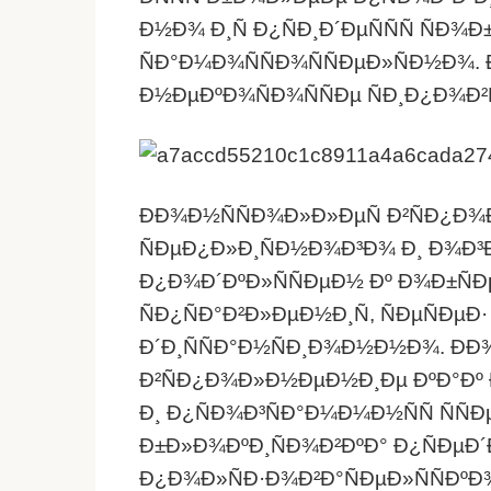
Ð½Ð¾ Ð¸Ñ Ð¿ÑÐ¸Ð´ÐµÑÑÑ ÑÐ¾Ð
ÑÐ°Ð¼Ð¾ÑÑÐ¾ÑÑÐµÐ»ÑÐ½Ð¾. Ð
Ð½ÐµÐºÐ¾ÑÐ¾ÑÑÐµ ÑÐ¸Ð¿Ð¾Ð²Ñ
ÐÐ¾Ð½ÑÑÐ¾Ð»Ð»ÐµÑ Ð²ÑÐ¿Ð¾Ð
ÑÐµÐ¿Ð»Ð¸ÑÐ½Ð¾Ð³Ð¾ Ð¸ Ð¾Ð³
Ð¿Ð¾Ð´ÐºÐ»ÑÑÐµÐ½ Ðº Ð¾Ð±ÑÐ
ÑÐ¿ÑÐ°Ð²Ð»ÐµÐ½Ð¸Ñ, ÑÐµÑÐµÐ·
Ð´Ð¸ÑÑÐ°Ð½ÑÐ¸Ð¾Ð½Ð½Ð¾. Ð
Ð²ÑÐ¿Ð¾Ð»Ð½ÐµÐ½Ð¸Ðµ ÐºÐ°Ðº 
Ð¸ Ð¿ÑÐ¾Ð³ÑÐ°Ð¼Ð¼Ð½ÑÑ ÑÑÐµ
Ð±Ð»Ð¾ÐºÐ¸ÑÐ¾Ð²ÐºÐ° Ð¿ÑÐµÐ´
Ð¿Ð¾Ð»ÑÐ·Ð¾Ð²Ð°ÑÐµÐ»ÑÑÐºÐ¾