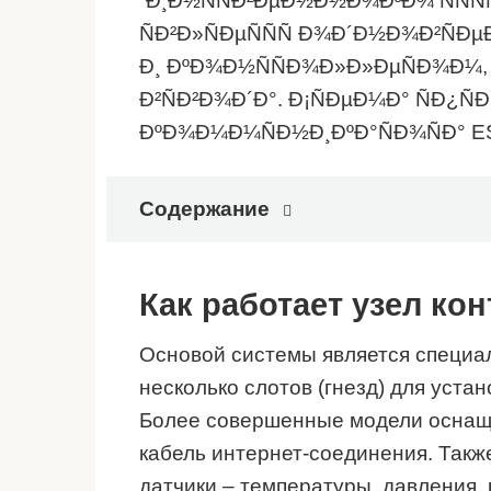
´Ð¸Ð½ÑÑÐ²ÐµÐ½Ð½Ð¾Ð³Ð¾ ÑÑÑ
ÑÐ²Ð»ÑÐµÑÑÑ Ð¾Ð´Ð½Ð¾Ð²ÑÐµ
Ð¸ ÐºÐ¾Ð½ÑÑÐ¾Ð»Ð»ÐµÑÐ¾Ð¼, 
Ð²ÑÐ²Ð¾Ð´Ð°. Ð¡ÑÐµÐ¼Ð° ÑÐ¿Ñ
ÐºÐ¾Ð¼Ð¼ÑÐ½Ð¸ÐºÐ°ÑÐ¾ÑÐ° ES-F
Содержание
Как работает узел ко
Основой системы является специа
несколько слотов (гнезд) для уста
Более совершенные модели оснаще
кабель интернет-соединения. Такж
датчики – температуры, давления, 