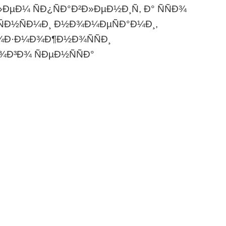
µÐ¼ ÑÐ¿ÑÐ°Ð²Ð»ÐµÐ½Ð¸Ñ, Ð° ÑÑÐ¾
»ÑÐ½ÑÐ¼Ð¸ Ð½Ð¾Ð¼ÐµÑÐ°Ð¼Ð¸,
Ð¾Ð·Ð¼Ð¾Ð¶Ð½Ð¾ÑÑÐ¸
Ð¾Ð³Ð¾ ÑÐµÐ½ÑÑÐ°