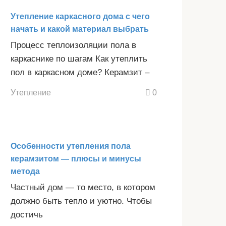
Утепление каркасного дома с чего
начать и какой материал выбрать
Процесс теплоизоляции пола в
каркаснике по шагам Как утеплить
пол в каркасном доме? Керамзит –
Утепление
0
Особенности утепления пола
керамзитом — плюсы и минусы
метода
Частный дом — то место, в котором
должно быть тепло и уютно. Чтобы
достичь