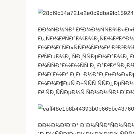
ÐÐ¾ÑÐ½ÑÐ¹ ÐºÐ¾Ð½ÑÑÐ¾Ð»Ð»
Ð¿ÑÐ¾Ð³ÑÐ°Ð¼Ð¼Ð¸ÑÐ¾Ð²Ð°Ð½
Ð¼Ð¾Ð´ÑÐ»ÑÑÐ¾ÑÐ¾Ð² Ð²Ð²Ð¾Ð
Ð²ÑÐµÐ¼Ð¸ ÑÐ¸ÑÑÐµÐ¼Ð°Ð¼Ð¸ Ð
Ð¾ÑÑÐ°Ð½Ð½ÑÑ Ð¸ Ð°Ð²Ð°ÑÐ¸Ð¹Ð
Ð¾Ð´Ð½Ð° Ð¸Ð· Ð½Ð°Ð¸Ð±Ð¾Ð»
Ð¼Ð¾Ð¶ÐµÑ Ð±ÑÑÑ ÑÑÐ¿ÐµÑÐ½
Ð² ÑÐ¸ÑÑÐµÐ¼Ñ ÑÐ¼Ð½ÑÐ¹ Ð´Ð
ÐÐ½Ð¾Ð³Ð´Ð° Ð´Ð¾ÑÑÐ°ÑÐ¾ÑÐ