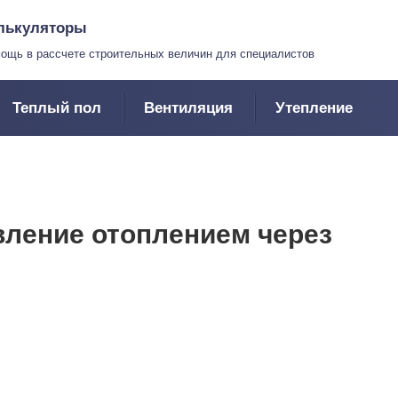
лькуляторы
ощь в рассчете строительных величин для специалистов
Теплый пол
Вентиляция
Утепление
вление отоплением через