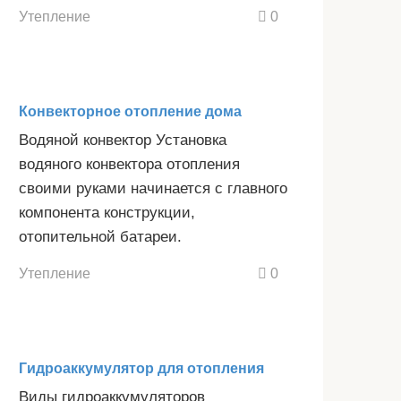
Утепление
0
Конвекторное отопление дома
Водяной конвектор Установка
водяного конвектора отопления
своими руками начинается с главного
компонента конструкции,
отопительной батареи.
Утепление
0
Гидроаккумулятор для отопления
Виды гидроаккумуляторов