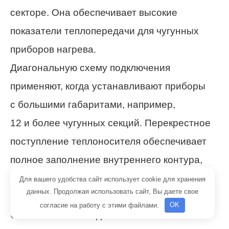
секторе. Она обеспечивает высокие
показатели теплопередачи для чугунных
приборов нагрева.
Диагональную схему подключения
применяют, когда устанавливают приборы
с большими габаритами, например,
12 и более чугунных секций. Перекрестное
поступление теплоносителя обеспечивает
полное заполнение внутреннего контура,
тем самым повышая теплоотдачу и снижая
Для вашего удобства сайт использует cookie для хранения
данных. Продолжая использовать сайт, Вы даете свое
тепловые потери.
согласие на работу с этими файлами.
OK
Схемы нижнего подключения больше