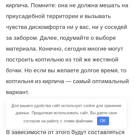
кирпича. Помните: она не должна мешать на
приусадебной территории и вызывать
чувства дискомфорта ни у вас, ни у соседей
за забором. Далее, подумайте о выборе
материала. Конечно, сегодня многие могут
построить коптильню из той же жестяной
бочки. Но если вы желаете долгое время, то
коптильня из кирпича — самый оптимальный
вариант.
Для вашего удобства сайт использует cookie для хранения
Давайте разберемся, какого копчения вы
данных. Продолжая использовать сайт, Вы даете свое
хотите коптильню: холодного или горячего.
согласие на работу с этими файлами.
OK
В зависимости от этого будут составляться