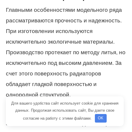
Главными особенностями модельного ряда
рассматриваются прочность и надежность.
При изготовлении используются
исключительно экологичные материалы.
Производство протекает по методу литья, но
исключительно под высоким давлением. За
счет этого поверхность радиаторов
обладает гладкой поверхностью и
однородной структурой.
Для вашего удобства сайт использует cookie для хранения
данных. Продолжая использовать сайт, Вы даете свое
Еще один положительный аргумент
согласие на работу с этими файлами.
OK
заключается в том, что каждая секция