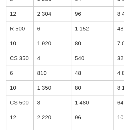
12
2 304
96
8 46
R 500
6
1 152
48
10
1 920
80
7 05
CS 350
4
540
32
6
810
48
4 86
10
1 350
80
8 10
CS 500
8
1 480
64
12
2 220
96
10 0