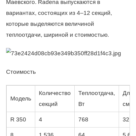
Маевского. Radena выпускаются в
вариантах, состоящих из 4–12 секций,
которые выделяются величиной
теплоотдачи, шириной и стоимостью.
Стоимость
Количество
Теплоотдача,
Длин
Модель
секций
Вт
см
R 350
4
768
32
8
1 536
64
5 64