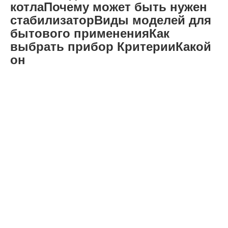
котлаПочему может быть нужен
стабилизаторВиды моделей для
бытового примененияКак
выбрать прибор КритерииКакой
он