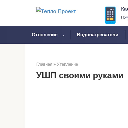
Перейти
Ка
к
Пом
контенту
Отопление
Водонагреватели
Главная
»
Утепление
УШП своими руками