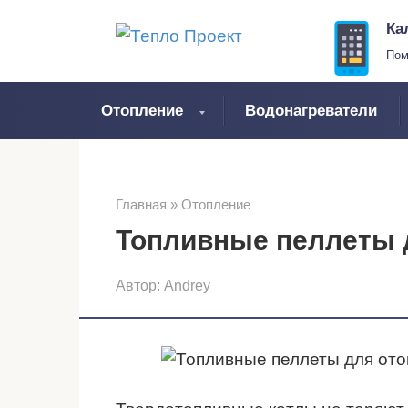
Перейти
Ка
к
Пом
контенту
Отопление
Водонагреватели
Главная
»
Отопление
Топливные пеллеты 
Автор:
Andrey