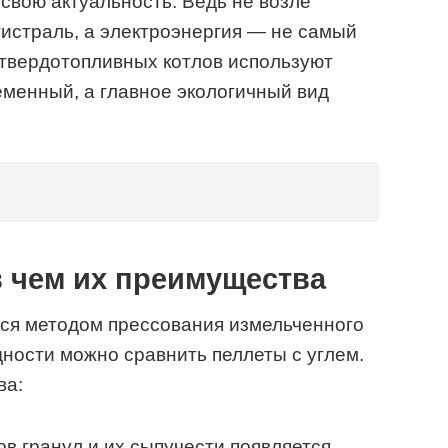
свою актуальность. Ведь не возле
гистраль, а электроэнергия — не самый
 твердотопливных котлов используют
еменный, а главное экологичный вид
в чем их преимущества
тся методом прессования измельченного
дности можно сравнить пеллеты с углем.
ва:
ов гранул и их сыпучести появляется