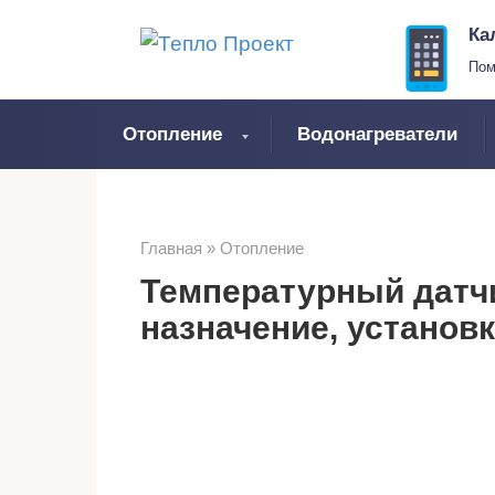
Перейти
Ка
к
Пом
контенту
Отопление
Водонагреватели
Главная
»
Отопление
Температурный датчи
назначение, установ