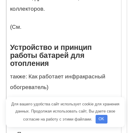
коллекторов.
(См.
Устройство и принцип
работы батарей для
отопления
также: Как работает инфракрасный
обогреватель)
Для вашего удобства сайт использует cookie для хранения
— Достигаемая экономия
данных. Продолжая использовать сайт, Вы даете свое
энергоресурсов равна 30%.
согласие на работу с этими файлами.
OK