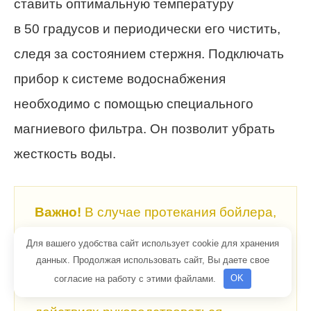
ставить оптимальную температуру
в 50 градусов и периодически его чистить,
следя за состоянием стержня. Подключать
прибор к системе водоснабжения
необходимо с помощью специального
магниевого фильтра. Он позволит убрать
жесткость воды.
Важно!
В случае протекания бойлера,
нужно как можно быстрее определить
Для вашего удобства сайт использует cookie для хранения
данных. Продолжая использовать сайт, Вы даете свое
причину явления и устранить ее.
согласие на работу с этими файлами.
OK
Во избежание поломок в своих