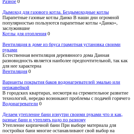
Разное
0
Дымоход для газового котла. Бездымоходные котлы
Парапетные газовые котлы Данко В наши дни огромной
популярностью пользуются парапетные котлы «Данко»,
заслужившие
Котлы для отопления
0
Вентиляция в доме из бруса грамотная установка своими
руками
Естественная вентиляция деревянного дома Данная
разновидность является наиболее предпочтительной, так как
для нее характерна
Вентиляция
0
Варианты покрытия баков водонагревателей эмалью или
нержавейкой
В городских квартирах, несмотря на стремительное развитие
технологий, нередко возникают проблемы с подачей горячего
Водонагреватели
0
Делаем утепление бани изнутри своими руками что и как,
разные бани и утеплять надо по разному
Утепление кирпичной бани При выборе материала для
постройки бани многие останавливают свой выбор на