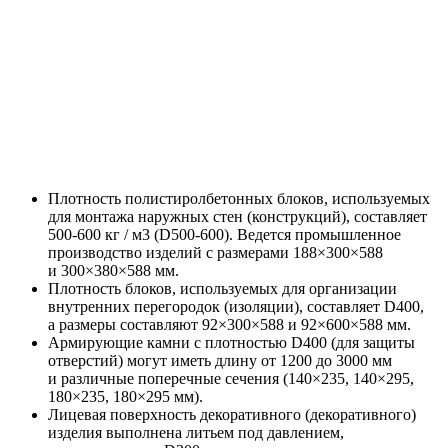
Плотность полистиролбетонных блоков, используемых
для монтажа наружных стен (конструкций), составляет
500-600 кг / м3 (D500-600). Ведется промышленное
производство изделий с размерами 188×300×588
и 300×380×588 мм.
Плотность блоков, используемых для организации
внутренних перегородок (изоляции), составляет D400,
а размеры составляют 92×300×588 и 92×600×588 мм.
Армирующие камни с плотностью D400 (для защиты
отверстий) могут иметь длину от 1200 до 3000 мм
и различные поперечные сечения (140×235, 140×295,
180×235, 180×295 мм).
Лицевая поверхность декоративного (декоративного)
изделия выполнена литьем под давлением,