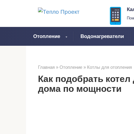
Перейти
Ка
к
Пом
контенту
Отопление
Водонагреватели
Главная
»
Отопление
»
Котлы для отопления
Как подобрать котел
дома по мощности