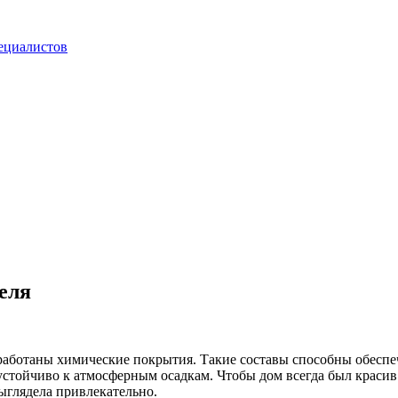
ециалистов
еля
аботаны химические покрытия. Такие составы способны обеспеч
 устойчиво к атмосферным осадкам. Чтобы дом всегда был краси
ыглядела привлекательно.