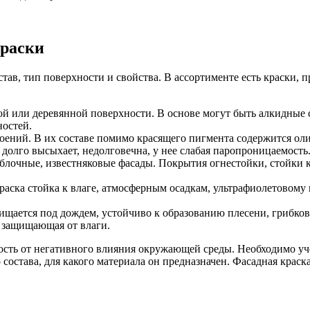
краски
ав, тип поверхности и свойства. В ассортименте есть краски, 
ой или деревянной поверхности. В основе могут быть алкидные 
ностей.
роений. В их составе помимо красящего пигмента содержится ол
 долго высыхает, недолговечна, у нее слабая паропроницаемость
блочные, известняковые фасады. Покрытия огнестойки, стойки к
раска стойка к влаге, атмосферным осадкам, ультрафиолетовом
чищается под дождем, устойчиво к образованию плесени, грибков
 защищающая от влаги.
сть от негативного влияния окружающей среды. Необходимо уче
остава, для какого материала он предназначен. Фасадная краск