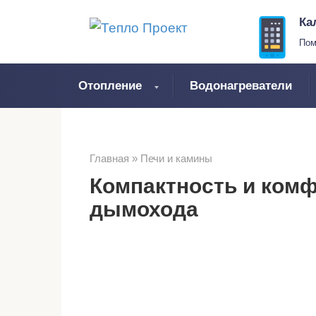
Перейти
Ка
к
Пом
контенту
Отопление
Водонагреватели
Главная
»
Печи и камины
Компактность и комф
дымохода