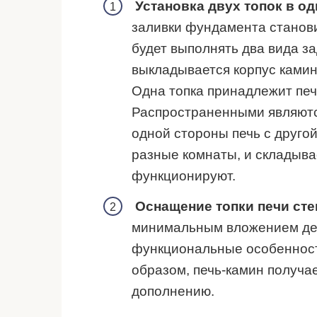
Установка двух топок в о
заливки фундамента станови
будет выполнять два вида з
выкладывается корпус камин
Одна топка принадлежит печи
Распространенными являютс
одной стороны печь с друго
разные комнаты, и складыва
функционируют.
Оснащение топки печи ст
минимальным вложением дене
функциональные особенност
образом, печь-камин получа
дополнению.