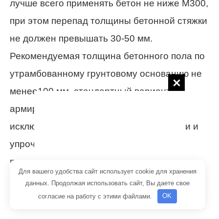
лучше всего применять бетон не ниже М300,
при этом перепад толщины бетонной стяжки
не должен превышать 30-50 мм.
Рекомендуемая толщина бетонного пола по
утрамбованному грунтовому основанию не
менее100 мм, стандартный вариант
армирования – дорожная сетка. Для
исключения образования бетонной пыли и
упрочнения поверхности бетона можно
применить полимерную пропитку.
Для вашего удобства сайт использует cookie для хранения
данных. Продолжая использовать сайт, Вы даете свое
blogstroiki.ru
согласие на работу с этими файлами.
OK