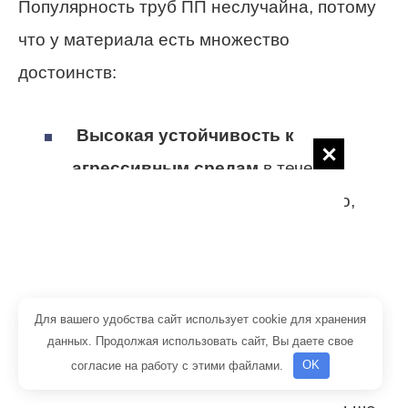
Популярность труб ПП неслучайна, потому
что у материала есть множество
достоинств:
Высокая устойчивость
к
агрессивным средам
в течение
длительного времени. Кроме того,
полипропилен не подвержен
коррозии.
Долговечность
. Производитель
Для вашего удобства сайт использует cookie для хранения
данных. Продолжая использовать сайт, Вы даете свое
гарантирует беспроблемную
согласие на работу с этими файлами.
OK
эксплуатацию своей продукции в