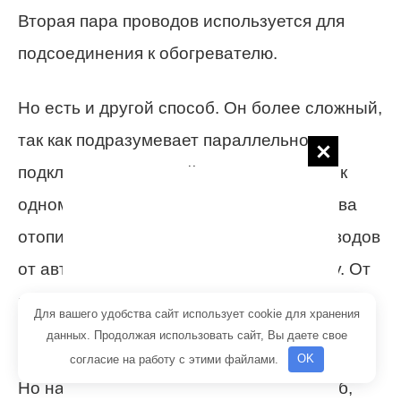
Вторая пара проводов используется для
подсоединения к обогревателю.
Но есть и другой способ. Он более сложный,
так как подразумевает параллельное
подключение. Данный метод позволяет к
одному термостату подключить сразу два
отопительный прибора. Одна пара проводов
от автомата подключается к термостату. От
него выполняют разводку на два разных
Для вашего удобства сайт использует cookie для хранения
обогревателя.
данных. Продолжая использовать сайт, Вы даете свое
согласие на работу с этими файлами.
OK
Но наиболее сложным считается способ,