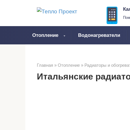
Перейти
Ка
к
Пом
контенту
Отопление
Водонагреватели
Главная
»
Отопление
»
Радиаторы и обогрева
Итальянские радиат