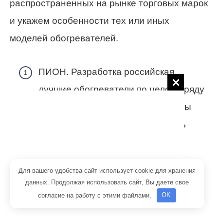
распространенных на рынке торговых марок
и укажем особенности тех или иных
моделей обогревателей.
ПИОН. Разработка российская,
лучшие обогреватели по целому ряду
оценок. На первое место эксперты
помещают энергоэффективность
приборов: они способны
преобразовывать в тепло до 90%
Для вашего удобства сайт использует cookie для хранения
электроэнергии. Первое поколение
данных. Продолжая использовать сайт, Вы даете свое
обогревателей строилось на
согласие на работу с этими файлами.
OK
трубчатых тепловых элементах,