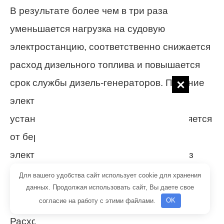
В результате более чем в три раза
уменьшается нагрузка на судовую
электростанцию, соответственно снижается
расход дизельного топлива и повышается
срок службы дизель-генераторов. Питание
электродвигателей грузовых насосов,
установленных на причале, осуществляется
от береговой сети, стоимость
электроэнергии которой в несколько раз
ниже стоимости энергии, вырабатываемой
Для вашего удобства сайт использует cookie для хранения
данных. Продолжая использовать сайт, Вы даете свое
судовой станцией. [17]
согласие на работу с этими файлами.
OK
Расход бензина для запуска дизелей