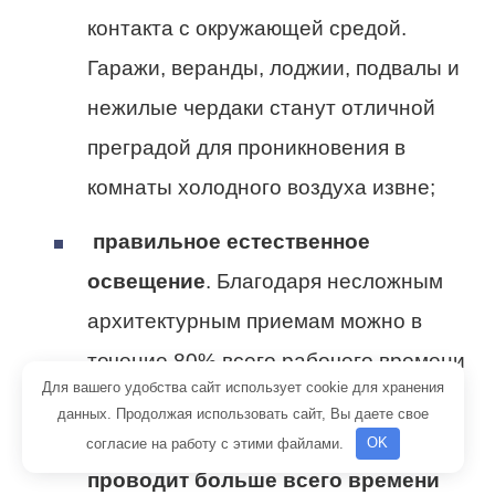
контакта с окружающей средой.
Гаражи, веранды, лоджии, подвалы и
нежилые чердаки станут отличной
преградой для проникновения в
комнаты холодного воздуха извне;
правильное естественное
освещение
. Благодаря несложным
архитектурным приемам можно в
течение 80% всего рабочего времени
Для вашего удобства сайт использует cookie для хранения
освещать дом с помощью солнечных
данных. Продолжая использовать сайт, Вы даете свое
лучей. Помещения,
где семья
согласие на работу с этими файлами.
OK
проводит больше всего времени