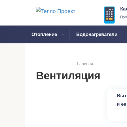
Перейти
Ка
к
Пом
контенту
Отопление
Водонагреватели
Главная
Вентиляция
Вентил
Выт
и ее